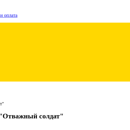
 и оплата
т"
 "Отважный солдат"