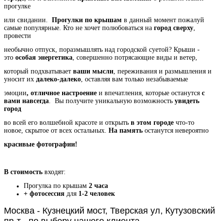
прогулке
или свидании.
Прогулки по крышам
в данный момент пожалуй
самые популярные.
Кто не хочет полюбоваться на
город сверху
,
провести
необычно отпуск,
поразмышлять над городской суетой?
Крыши -
это
особая энергетика
, совершенно потрясающие виды и ветер,
который подхватывает
ваши мысли
,
переживания и размышления и
уносит их
далеко-далеко
,
оставляя вам только незабываемые
эмоции
,
отличное настроение
и впечатления, которые останутся
с
вами навсегда
.
Вы получите уникальную возможность
увидеть
город
во
всей его волшебной красоте и открыть
в этом городе
что-то
новое,
скрытое от всех остальных.
На память
останутся
невероятно
красивые фотографии!
В стоимость
входят:
Прогулка по крышам
2 часа
+ фотосессия
для
1-2 человек
Москва - Кузнецкий мост, Тверская ул, Кутузовский
пр-т - по выбору нашего клиента.